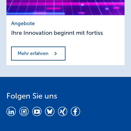
Ihre
Angebote
Innovation
Ihre Innovation beginnt mit fortiss
beginnt
mit
fortiss
Mehr erfahren
Folgen Sie uns