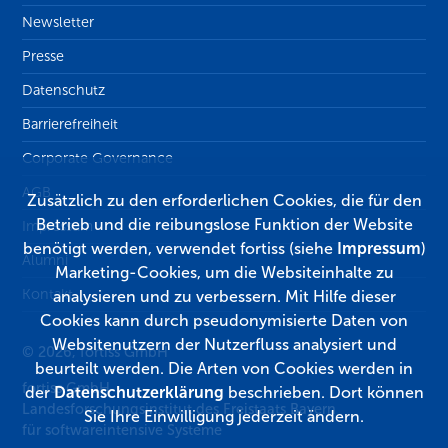
Newsletter
Presse
Datenschutz
Barrierefreiheit
Corporate Governance
AGB
Zusätzlich zu den erforderlichen Cookies, die für den
Betrieb und die reibungslose Funktion der Website
Impressum
benötigt werden, verwendet fortiss (siehe
Impressum
)
Alumni
Marketing-Cookies, um die Websiteinhalte zu
Kontakt
analysieren und zu verbessern. Mit Hilfe dieser
Cookies kann durch pseudonymisierte Daten von
Websitenutzern der Nutzerfluss analysiert und
© 2026, fortiss GmbH
beurteilt werden. Die Arten von Cookies werden in
fortiss GmbH
der
Datenschutzerklärung
beschrieben. Dort können
Landesforschungsinstitut des Freistaats Bayern
Sie Ihre Einwilligung jederzeit ändern.
für softwareintensive Systeme