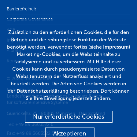
Barrierefreiheit
Corporate Governance
AGB
Zusätzlich zu den erforderlichen Cookies, die für den
Betrieb und die reibungslose Funktion der Website
Impressum
benötigt werden, verwendet fortiss (siehe
Impressum
)
Alumni
Marketing-Cookies, um die Websiteinhalte zu
Kontakt
analysieren und zu verbessern. Mit Hilfe dieser
Cookies kann durch pseudonymisierte Daten von
Websitenutzern der Nutzerfluss analysiert und
© 2026, fortiss GmbH
beurteilt werden. Die Arten von Cookies werden in
fortiss GmbH
der
Datenschutzerklärung
beschrieben. Dort können
Landesforschungsinstitut des Freistaats Bayern
Sie Ihre Einwilligung jederzeit ändern.
für softwareintensive Systeme
Guerickestr. 25
·
80805
München
·
Deutschland
Nur erforderliche Cookies
Tel:
+49 89 3603522 0
Akzeptieren
Fax:
+49 89 3603522 50