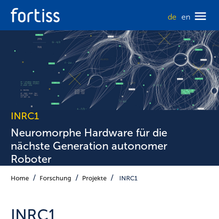
de
en
INRC1
Neuromorphe Hardware für die
nächste Generation autonomer
Roboter
Home
Forschung
Projekte
INRC1
INRC1