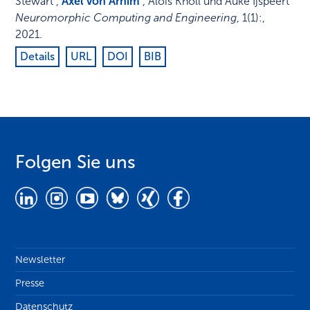
Stewart ,
Axel von Arnim
, Alois Knoll und Auke Ijspeert
Neuromorphic Computing and Engineering
,
1
(1)
:
,
2021
.
Details
URL
DOI
BIB
Folgen Sie uns
Newsletter
Presse
Datenschutz