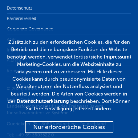
Datenschutz
Barrierefreiheit
Corporate Governance
AGB
Zusätzlich zu den erforderlichen Cookies, die für den
Betrieb und die reibungslose Funktion der Website
Impressum
benötigt werden, verwendet fortiss (siehe
Impressum
)
Alumni
Marketing-Cookies, um die Websiteinhalte zu
Kontakt
analysieren und zu verbessern. Mit Hilfe dieser
Cookies kann durch pseudonymisierte Daten von
Websitenutzern der Nutzerfluss analysiert und
© 2026, fortiss GmbH
beurteilt werden. Die Arten von Cookies werden in
fortiss GmbH
der
Datenschutzerklärung
beschrieben. Dort können
Landesforschungsinstitut des Freistaats Bayern
Sie Ihre Einwilligung jederzeit ändern.
für softwareintensive Systeme
Guerickestr. 25
·
80805
München
·
Deutschland
Nur erforderliche Cookies
Tel:
+49 89 3603522 0