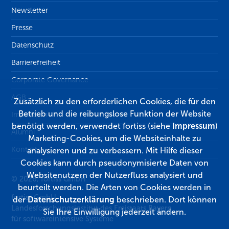
Newsletter
Presse
Datenschutz
Barrierefreiheit
Corporate Governance
AGB
Zusätzlich zu den erforderlichen Cookies, die für den
Betrieb und die reibungslose Funktion der Website
Impressum
benötigt werden, verwendet fortiss (siehe
Impressum
)
Alumni
Marketing-Cookies, um die Websiteinhalte zu
Kontakt
analysieren und zu verbessern. Mit Hilfe dieser
Cookies kann durch pseudonymisierte Daten von
Websitenutzern der Nutzerfluss analysiert und
© 2026, fortiss GmbH
beurteilt werden. Die Arten von Cookies werden in
fortiss GmbH
der
Datenschutzerklärung
beschrieben. Dort können
Landesforschungsinstitut des Freistaats Bayern
Sie Ihre Einwilligung jederzeit ändern.
für softwareintensive Systeme