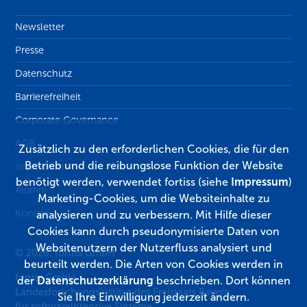
Newsletter
Presse
Datenschutz
Barrierefreiheit
Corporate Governance
AGB
Zusätzlich zu den erforderlichen Cookies, die für den
Betrieb und die reibungslose Funktion der Website
Impressum
benötigt werden, verwendet fortiss (siehe
Impressum
)
Alumni
Marketing-Cookies, um die Websiteinhalte zu
Kontakt
analysieren und zu verbessern. Mit Hilfe dieser
Cookies kann durch pseudonymisierte Daten von
Websitenutzern der Nutzerfluss analysiert und
© 2026, fortiss GmbH
beurteilt werden. Die Arten von Cookies werden in
fortiss GmbH
der
Datenschutzerklärung
beschrieben. Dort können
Landesforschungsinstitut des Freistaats Bayern
Sie Ihre Einwilligung jederzeit ändern.
für softwareintensive Systeme