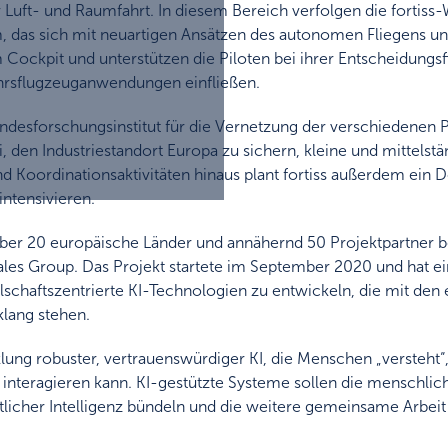
ft- und Raumfahrt. In diesem Bereich verfolgen die fortiss-Wi
em, das sich mit neuartigen Ansätzen des autonomen Fliegens u
ockpit und unterstützen die Piloten bei ihrer Entscheidungs
ehrsflugzeuganwendungen einfließen.
ndesforschungsinstitut für die Vernetzung der verschiedenen P
ei, den Industriestandort Europa zu sichern, kleine und mittel
d Koordinationsaktivitäten hinaus plant fortiss außerdem e
ntensivieren.
er 20 europäische Länder und annähernd 50 Projektpartner be
ales Group. Das Projekt startete im September 2020 und hat e
lschaftszentrierte KI-Technologien zu entwickeln, die mit den 
lang stehen.
lung robuster, vertrauenswürdiger KI, die Menschen „versteht“,
eragieren kann. KI-gestützte Systeme sollen die menschliche 
licher Intelligenz bündeln und die weitere gemeinsame Arbeit