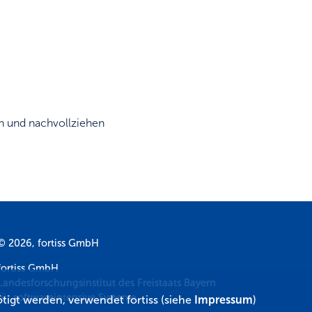
en und nachvollziehen
© 2026, fortiss GmbH
fortiss GmbH
Landesforschungsinstitut des Freistaats Bayern
für softwareintensive Systeme
tigt werden, verwendet fortiss (siehe
Impressum
)