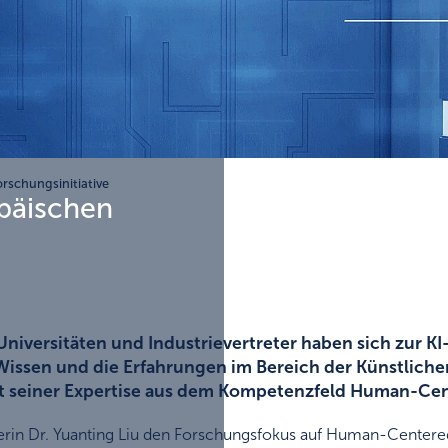
orschungsinitiative
opäischen
niversitäten und Industrievertreter haben sich zur KI
sen und die Erfahrungen im Bereich der Künstlichen 
it seiner Expertise aus dem Kompetenzfeld Human-Cen
ftlerin Dr. Yuanting Liu den Forschungsfokus auf Human-Center