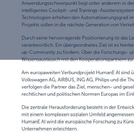
Anwendungsschwerpunkt liegt unter anderem in der Lu
intelligentes Cockpit- und Trainings-Assistenzsyst
Technologien erhöhen den Automatisierungsgrad im C
Projekts sollen in die nächste Generation von Verk
Durch seine hervorragende Positionierung ist das La
verantwortlich. Ein übergeordnetes Ziel ist es hierb
up-Community zu fördern. Über die Forschungs- un
Wissensaustausch mit den Kooperationspartnern zu i
Am europaweiten Verbundprojekt HumanE AI sind üb
Volkswagen AG, AIRBUS, ING AG, Philips und die Th
verfolgen die Partner das Ziel, menschen- und gesel
rechtlichen und politischen Normen Europas im Eink
Die zentrale Herausforderung besteht in der Entwick
mit einem komplexen sozialen Umfeld angemessen int
HumanE AI wird die europäische Forschung zu Künst
Unternehmen erleichtern.