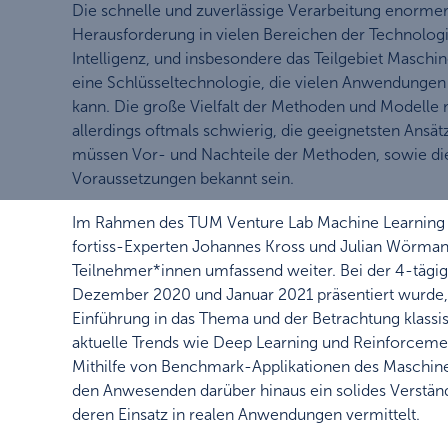
Die schnelle und zuverlässige Verarbeitung enorme
Herausforderung in vielen Bereichen der Technolog
Intelligenz, und insbesondere das Teilgebiet Maschine
eine Schlüsseltechnologie, die vielen Anwendunge
kann. Die große Vielfalt der Methoden und Modelle
allerdings oftmals schwierig, die geeignetsten Ansätz
müssen Vor- und Nachteile der Methoden, sowie d
Voraussetzungen bekannt sein.
Im Rahmen des TUM Venture Lab Machine Learning 
fortiss-Experten Johannes Kross und Julian Wörman
Teilnehmer*innen umfassend weiter. Bei der 4-tägig
Dezember 2020 und Januar 2021 präsentiert wurde,
Einführung in das Thema und der Betrachtung klassi
aktuelle Trends wie Deep Learning und Reinforceme
Mithilfe von Benchmark-Applikationen des Maschin
den Anwesenden darüber hinaus ein solides Verstän
deren Einsatz in realen Anwendungen vermittelt.