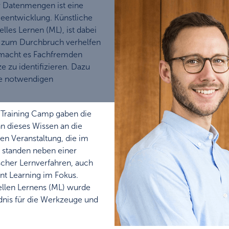
r Datenmengen ist eine
ieentwicklung. Künstliche
lles Lernen (ML), ist dabei
n zum Durchbruch verhelfen
 macht es Fachfremden
e zu identifizieren. Dazu
ie notwendigen
Training Camp gaben die
n dieses Wissen an die
en Veranstaltung, die im
 standen neben einer
scher Lernverfahren, auch
nt Learning im Fokus.
ellen Lernens (ML) wurde
dnis für die Werkzeuge und