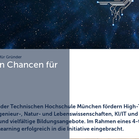
für Gründer
en Chancen für
n der Technischen Hochschule München fördern High-
enieur-, Natur- und Lebenswissenschaften, KI/IT und
nd vielfältige Bildungsangebote. Im Rahmen eines 4-t
arning erfolgreich in die Initiative eingebracht.