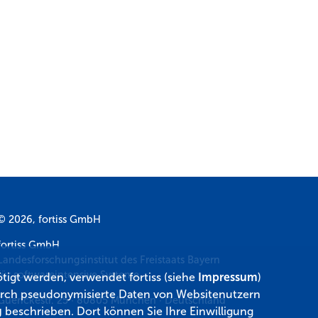
© 2026, fortiss GmbH
fortiss GmbH
Landesforschungsinstitut des Freistaats Bayern
für softwareintensive Systeme
tigt werden, verwendet fortiss (siehe
Impressum
)
 durch pseudonymisierte Daten von Websitenutzern
Guerickestr. 25
·
80805
München
·
Deutschland
g
beschrieben. Dort können Sie Ihre Einwilligung