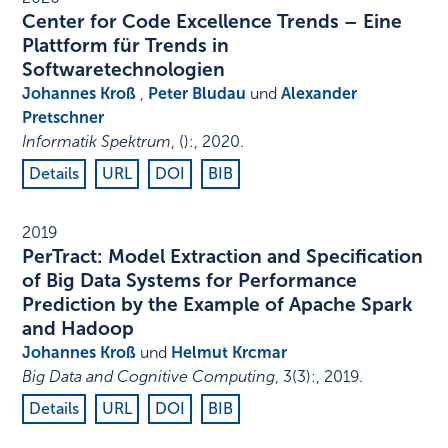
Center for Code Excellence Trends – Eine
Plattform für Trends in
Softwaretechnologien
Johannes Kroß
,
Peter Bludau
und
Alexander
Pretschner
Informatik Spektrum
,
()
:
,
2020
.
Details
URL
DOI
BIB
2019
PerTract: Model Extraction and Specification
of Big Data Systems for Performance
Prediction by the Example of Apache Spark
and Hadoop
Johannes Kroß
und
Helmut Krcmar
Big Data and Cognitive Computing
,
3
(3)
:
,
2019
.
Details
URL
DOI
BIB