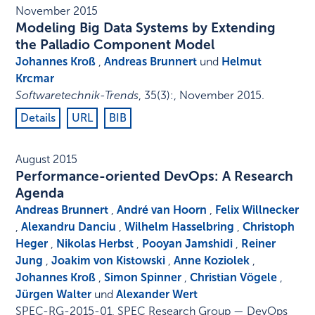
November 2015
Modeling Big Data Systems by Extending
the Palladio Component Model
Johannes Kroß
,
Andreas Brunnert
und
Helmut
Krcmar
Softwaretechnik-Trends
,
35
(3)
:
,
November 2015
.
Details
URL
BIB
August 2015
Performance-oriented DevOps: A Research
Agenda
Andreas Brunnert
,
André van Hoorn
,
Felix Willnecker
,
Alexandru Danciu
,
Wilhelm Hasselbring
,
Christoph
Heger
,
Nikolas Herbst
,
Pooyan Jamshidi
,
Reiner
Jung
,
Joakim von Kistowski
,
Anne Koziolek
,
Johannes Kroß
,
Simon Spinner
,
Christian Vögele
,
Jürgen Walter
und
Alexander Wert
SPEC-RG-2015-01
,
SPEC Research Group — DevOps