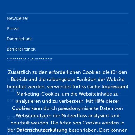
Newsletter
Presse
Datenschutz
Barrierefreiheit
Corporate Governance
AGB
Zusätzlich zu den erforderlichen Cookies, die für den
Betrieb und die reibungslose Funktion der Website
Impressum
benötigt werden, verwendet fortiss (siehe
Impressum
)
Alumni
Marketing-Cookies, um die Websiteinhalte zu
Kontakt
analysieren und zu verbessern. Mit Hilfe dieser
Cookies kann durch pseudonymisierte Daten von
Websitenutzern der Nutzerfluss analysiert und
© 2026, fortiss GmbH
beurteilt werden. Die Arten von Cookies werden in
fortiss GmbH
der
Datenschutzerklärung
beschrieben. Dort können
Landesforschungsinstitut des Freistaats Bayern