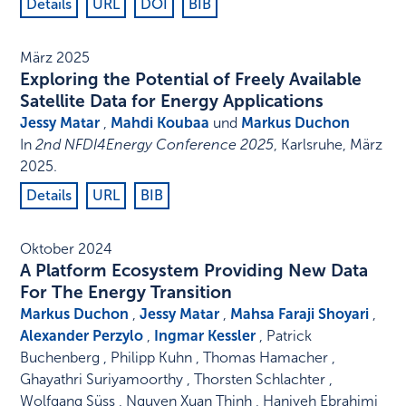
Details
URL
DOI
BIB
März 2025
Exploring the Potential of Freely Available
Satellite Data for Energy Applications
Jessy Matar
,
Mahdi Koubaa
und
Markus Duchon
In
2nd NFDI4Energy Conference 2025
,
Karlsruhe
,
März
2025
.
Details
URL
BIB
Oktober 2024
A Platform Ecosystem Providing New Data
For The Energy Transition
Markus Duchon
,
Jessy Matar
,
Mahsa Faraji Shoyari
,
Alexander Perzylo
,
Ingmar Kessler
, Patrick
Buchenberg , Philipp Kuhn , Thomas Hamacher ,
Ghayathri Suriyamoorthy , Thorsten Schlachter ,
Wolfgang Süss , Nguyen Xuan Thinh , Haniyeh Ebrahimi