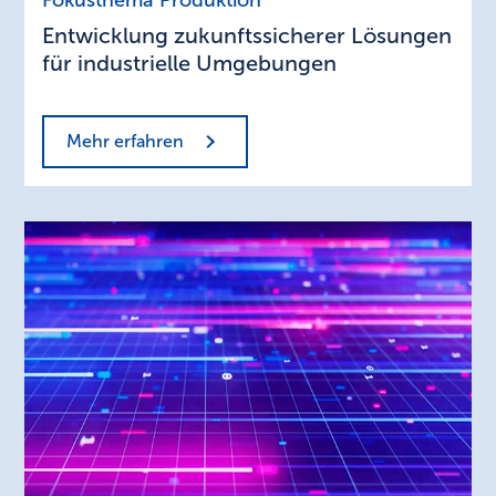
zukunftssicherer
Entwicklung zukunftssicherer Lösungen
Lösungen
für
für industrielle Umgebungen
industrielle
Umgebungen
Mehr erfahren