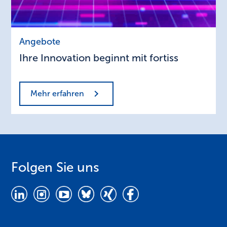
Ihre
Angebote
Innovation
Ihre Innovation beginnt mit fortiss
beginnt
mit
fortiss
Mehr erfahren
Folgen Sie uns