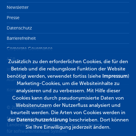
Newsletter
Presse
Datenschutz
Barrierefreiheit
Corporate Governance
AGB
Zusätzlich zu den erforderlichen Cookies, die für den
Betrieb und die reibungslose Funktion der Website
Impressum
benötigt werden, verwendet fortiss (siehe
Impressum
)
Alumni
Marketing-Cookies, um die Websiteinhalte zu
Kontakt
analysieren und zu verbessern. Mit Hilfe dieser
Cookies kann durch pseudonymisierte Daten von
Websitenutzern der Nutzerfluss analysiert und
© 2026, fortiss GmbH
beurteilt werden. Die Arten von Cookies werden in
fortiss GmbH
der
Datenschutzerklärung
beschrieben. Dort können
Landesforschungsinstitut des Freistaats Bayern
Sie Ihre Einwilligung jederzeit ändern.
für softwareintensive Systeme