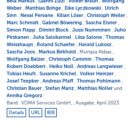
Bela Márkus
,
Gianni Zizzi
,
Volker Braun
,
Wolfgang
Weber
,
Matthias Bohge
,
Eike Lyczkowski
,
Ulrich
Sinn
,
Neval Pervane
,
Kilian Löser
,
Christoph Weiler
,
Marc Schmidt
,
Gabriel Böwering
,
Sascha Elsner
,
Simon Flepp
,
Dimitri Block
,
Jussi Numminen
,
Juho
Pirskanen
,
Juha Salokannel
,
Liisa Salone
,
Thomas
Weisshaupt
,
Roland Schaefer
,
Harald Lukosz
,
Sascha Joos
,
Markus Birkhold
, Murtaza Abbas ,
Wolfgang Balzer
,
Christoph Cammin
,
Thomas
Robert Doebbert
,
Heiko Noll
,
Andreas Langwieser
,
Tobias Heuft
,
Susanne Krichel
,
Volker Heinzer
,
Josef Teepker
,
Andreas Pfaff
,
Thomas Pohlmann
,
Christian Bauer
,
Stefan Manz
,
Matthias Noller
und
Annika Gregorz
Band
.
VDMA Services GmbH
,
,
Ausgabe
,
April 2023
.
Details
URL
BIB