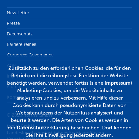
Newsletter
Presse
Datenschutz
Barrierefreiheit
Corporate Governance
AGB
Zusätzlich zu den erforderlichen Cookies, die für den
Betrieb und die reibungslose Funktion der Website
Impressum
benötigt werden, verwendet fortiss (siehe
Impressum
)
Alumni
Marketing-Cookies, um die Websiteinhalte zu
Kontakt
analysieren und zu verbessern. Mit Hilfe dieser
Cookies kann durch pseudonymisierte Daten von
Websitenutzern der Nutzerfluss analysiert und
© 2026, fortiss GmbH
beurteilt werden. Die Arten von Cookies werden in
fortiss GmbH
der
Datenschutzerklärung
beschrieben. Dort können
Landesforschungsinstitut des Freistaats Bayern
Sie Ihre Einwilligung jederzeit ändern.