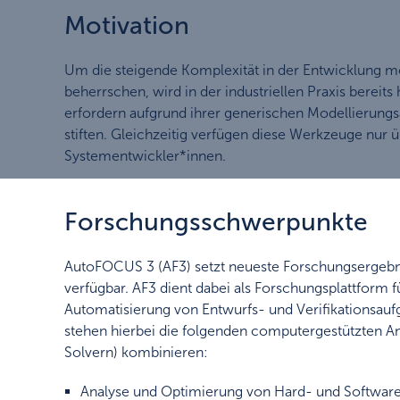
Motivation
Um die steigende Komplexität in der Entwicklung 
beherrschen, wird in der industriellen Praxis bere
erfordern aufgrund ihrer generischen Modellierung
stiften. Gleichzeitig verfügen diese Werkzeuge nur
Systementwickler*innen.
Forschungsschwerpunkte
AutoFOCUS 3 (AF3) setzt neueste Forschungsergebni
verfügbar. AF3 dient dabei als Forschungsplattform 
Automatisierung von Entwurfs- und Verifikationsau
stehen hierbei die folgenden computergestützten An
Solvern) kombinieren:
Analyse und Optimierung von Hard- und Softwarearc