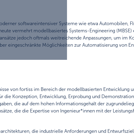
moderner softwareintensiver Systeme wie etwa Automobilen, F
its heute vermehrt modellbasiertes Systems-Engineering (MBSE
sansätze jedoch oftmals weitreichende Anpassungen, um im K
 über eingeschränkte Möglichkeiten zur Automatisierung von En
sse von fortiss im Bereich der modellbasierten Entwicklung
für die Konzeption, Entwicklung, Erprobung und Demonstration 
fgaben, die auf dem hohen Informationsgehalt der zugrundeli
sätze, die die Expertise von Ingenieur*innen mit der Leistung
hitekturen, die industrielle Anforderungen und Entwurfsziele 